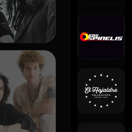
K
DA
TAS Y
cidido abrir