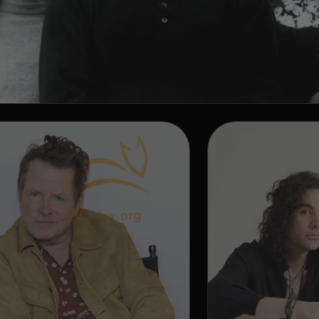
TICIAS
HAGAMOS RUIDO! PIN
LOYD ABRE SU BÓVE
ECRETA: JOYAS INÉDI
N SOLO DE CULTO
ención, melómanos! Los dioses del rock progresivo han de